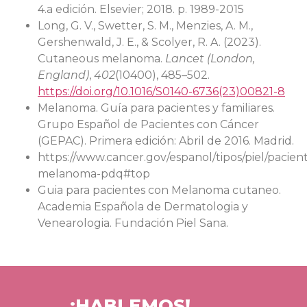
4.a edición. Elsevier; 2018. p. 1989-2015
Long, G. V., Swetter, S. M., Menzies, A. M.,
Gershenwald, J. E., & Scolyer, R. A. (2023).
Cutaneous melanoma.
Lancet (London,
England)
,
402
(10400), 485–502.
https://doi.org/10.1016/S0140-6736(23)00821-8
Melanoma. Guía para pacientes y familiares.
Grupo Español de Pacientes con Cáncer
(GEPAC). Primera edición: Abril de 2016. Madrid.
https://www.cancer.gov/espanol/tipos/piel/pacien
melanoma-pdq#top
Guia para pacientes con Melanoma cutaneo.
Academia Española de Dermatologia y
Venearologia. Fundación Piel Sana.
¡HABLEMOS!