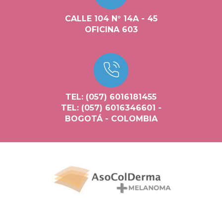
CALLE 104 N° 14A - 45
OFICINA 603
TEL: (057) 6016181455
TEL: (057) 6016346601 -
BOGOTÁ - COLOMBIA