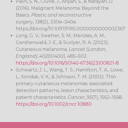
Pavri, S. N., Clune, J., Ariyan, S., & Narayan, D.
(2016). Malignant Melanoma: Beyond the
Basics.
Plastic and reconstructive
surgery
,
138
(2), 330e–340e.
https://doi.org/10.1097/PRS.0000000000002367
Long, G. V., Swetter, S. M., Menzies, A. M.,
Gershenwald, J. E., & Scolyer, R. A. (2023).
Cutaneous melanoma.
Lancet (London,
England)
,
402
(10400), 485–502.
https://doi.org/10.1016/S0140-6736(23)00821-8
Schwartz, J. L., Wang, T. S., Hamilton, T. A., Lowe,
L., Sondak, V. K., & Johnson, T. M. (2002). Thin
primary cutaneous melanomas: associated
detection patterns, lesion characteristics, and
patient characteristics.
Cancer
,
95
(7), 1562–1568.
https://doi.org/10.1002/cncr.10880