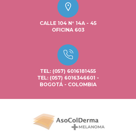
CALLE 104 N° 14A - 45
OFICINA 603
TEL: (057) 6016181455
TEL: (057) 6016346601 -
BOGOTÁ - COLOMBIA